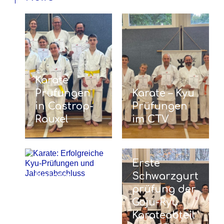
Karate
Prüfungen
Karate – Kyu
in Castrop-
Prüfungen
Rauxel
im CTV
Erste
Karate:
Schwarzgurt
Erfolgreiche
prüfung der
Kyu-
Goju-Ryu
Prüfungen
Karateabteil