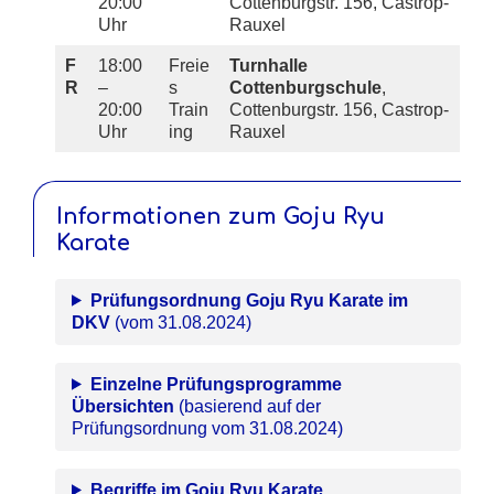
20:00
Cottenburgstr. 156, Castrop-
Uhr
Rauxel
F
18:00
Freie
Turnhalle
R
–
s
Cottenburgschule
,
20:00
Train
Cottenburgstr. 156, Castrop-
Uhr
ing
Rauxel
Informationen zum Goju Ryu
Karate
Prüfungsordnung Goju Ryu Karate im
DKV
(vom 31.08.2024)
Einzelne Prüfungsprogramme
Übersichten
(basierend auf der
Prüfungsordnung vom 31.08.2024)
Begriffe im Goju Ryu Karate