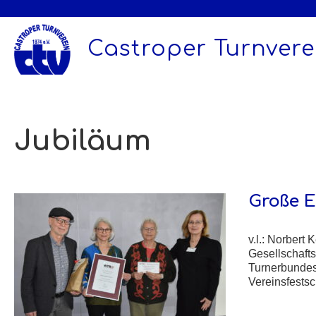
Zum
Inhalt
springen
Castroper Turnverei
Jubiläum
Große E
v.l.: Norbert
Gesellschaft
Turnerbundes
Vereinsfestsc