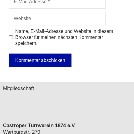
Mail-
Adresse
Website
Name, E-Mail-Adresse und Website in diesem
Browser für meinen nächsten Kommentar
speichern.
A
l
t
Mitgliedschaft
e
r
n
a
t
i
Castroper Turnverein 1874 e.V.
v
Wartburgstr. 270
e