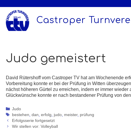
Zum
Inhalt
springen
Castroper Turnverei
Judo gemeistert
David Rütershoff vom Castroper TV hat am Wochenende erfol
Vorbereitung konnte er bei der Prüfung in Witten überzeuge
nächst höheren Gürtel zu erreichen, indem er immer wieder 
Glückwünsche konnte er nach bestandener Prüfung von d
Kategorien
Judo
Schlagwörter
bestehen
,
dan
,
erfolg
,
judo
,
meister
,
prüfung
Erfolgsserie fortgesetzt
Wir stellen vor: Volleyball