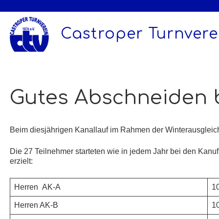
Zum
Inhalt
springen
Castroper Turnverei
Gutes Abschneiden 
Beim diesjährigen Kanallauf im Rahmen der Winterausgleich
Die 27 Teilnehmer starteten wie in jedem Jahr bei den Kanu
erzielt:
Herren AK-A
1
Herren AK-B
1