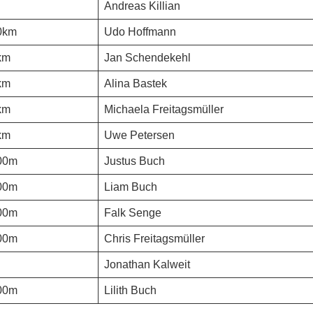
Andreas Killian
0km
Udo Hoffmann
km
Jan Schendekehl
km
Alina Bastek
km
Michaela Freitagsmüller
km
Uwe Petersen
00m
Justus Buch
00m
Liam Buch
00m
Falk Senge
00m
Chris Freitagsmüller
Jonathan Kalweit
00m
Lilith Buch