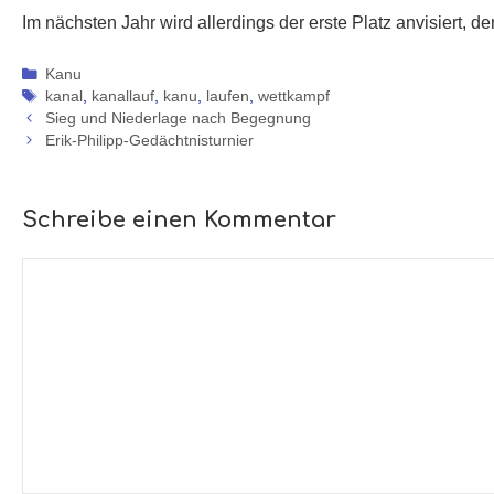
Im nächsten Jahr wird allerdings der erste Platz anvisiert, d
Kategorien
Kanu
Schlagwörter
kanal
,
kanallauf
,
kanu
,
laufen
,
wettkampf
Sieg und Niederlage nach Begegnung
Erik-Philipp-Gedächtnisturnier
Schreibe einen Kommentar
Kommentar