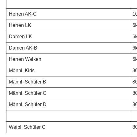
Herren AK-C
1
Herren LK
6
Damen LK
6
Damen AK-B
6
Herren Walken
6
Männl. Kids
8
Männl. Schüler B
8
Männl. Schüler C
8
Männl. Schüler D
8
Weibl. Schüler C
8