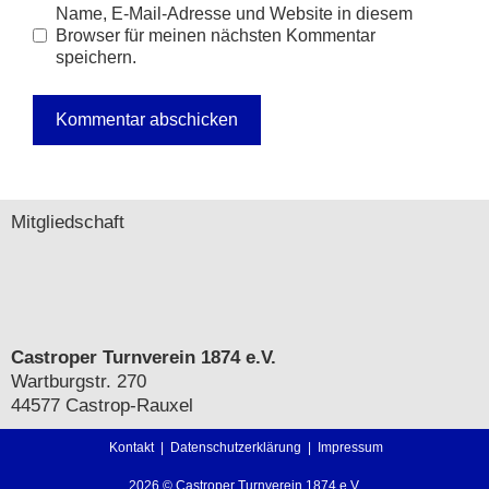
Name, E-Mail-Adresse und Website in diesem
Browser für meinen nächsten Kommentar
speichern.
A
l
t
Mitgliedschaft
e
r
n
a
t
i
Castroper Turnverein 1874 e.V.
v
Wartburgstr. 270
e
44577 Castrop-Rauxel
:
Kontakt
|
Datenschutzerklärung
|
Impressum
2026 © Castroper Turnverein 1874 e.V.