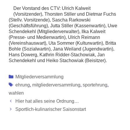
Der Vorstand des CTV: Ulrich Kalweit
(Vorsitzender), Thorsten Stiller und Dietmar Fuchs
(Stellv. Vorsitzende), Sascha Rarkowski
(Geschäftsführung), Jutta Stiller (Kassenwartin), Uwe
Schendekehl (Mitgliederverwalter), Ilka Kalweit
(Presse- und Medienwartin), Ulrich Reimann
(Vereinshauswart), Uta Sommer (Kulturwartin), Britta
Bohle (Sozialwartin), Jana Weiland (Jugendwartin),
Hans Dowerg, Kathrin Ridder-Stachowiak, Jan
Schendekehl und Heiko Stachowiak (Beisitzer).
Kategorien
Mitgliederversammlung
Schlagwörter
ehrung
,
mitgliederversammlung
,
sportehrung
,
wahlen
Hier hat alles seine Ordnung…
Sportlich-kulinarischer Saisonstart