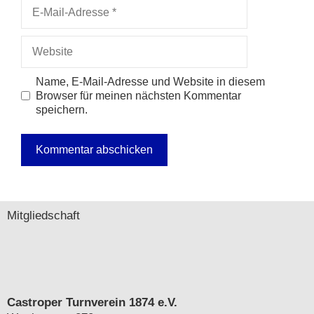
E-
Mail-
Adresse
Website
Name, E-Mail-Adresse und Website in diesem
Browser für meinen nächsten Kommentar
speichern.
A
l
t
Mitgliedschaft
e
r
n
a
t
i
Castroper Turnverein 1874 e.V.
v