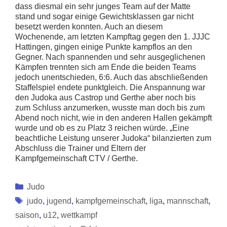
dass diesmal ein sehr junges Team auf der Matte
stand und sogar einige Gewichtsklassen gar nicht
besetzt werden konnten. Auch an diesem
Wochenende, am letzten Kampftag gegen den 1. JJJC
Hattingen, gingen einige Punkte kampflos an den
Gegner. Nach spannenden und sehr ausgeglichenen
Kämpfen trennten sich am Ende die beiden Teams
jedoch unentschieden, 6:6. Auch das abschließenden
Staffelspiel endete punktgleich. Die Anspannung war
den Judoka aus Castrop und Gerthe aber noch bis
zum Schluss anzumerken, wusste man doch bis zum
Abend noch nicht, wie in den anderen Hallen gekämpft
wurde und ob es zu Platz 3 reichen würde. „Eine
beachtliche Leistung unserer Judoka“ bilanzierten zum
Abschluss die Trainer und Eltern der
Kampfgemeinschaft CTV / Gerthe.
Kategorien
Judo
Schlagwörter
judo
,
jugend
,
kampfgemeinschaft
,
liga
,
mannschaft
,
saison
,
u12
,
wettkampf