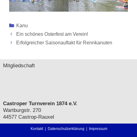
Kategorien
Kanu
Ein schönes Osterfest am Verein!
Erfolgreicher Saisonauftakt für Rennkanuten
Mitgliedschaft
Castroper Turnverein 1874 e.V.
Wartburgstr. 270
44577 Castrop-Rauxel
Kontakt
|
Datenschutzerklärung
|
Impressum