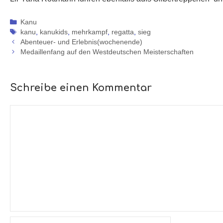
Kategorien
Kanu
Schlagwörter
kanu
,
kanukids
,
mehrkampf
,
regatta
,
sieg
Abenteuer- und Erlebnis(wochenende)
Medaillenfang auf den Westdeutschen Meisterschaften
Schreibe einen Kommentar
Kommentar
Name