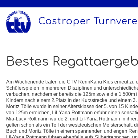
Zum
Inhalt
springen
Castroper Turnverei
Bestes Regattaergeb
Am Wochenende traten die CTV RennKanu Kids erneut zu ei
Schülerspielen in mehreren Disziplinen und unterschiedliche
verbuchen, nachdem er bereits die 125m sowie die 1.500m 
Kindern nach einem 2.Platz in der Kurzstrecke und einem 3. 
Moritz Tölle wurde in seiner Altersklasse der 5. von 15 Ki
von 125m erreichen, Lil-Yana Rottmann erfuhr einen sensati
Mia-Lucy Rottmann wurde 2. und Lil-Yana Rottmann in ihre
gelten schon als ein Teil der westdeutschen Meisterschaft, 
Buch und Moritz Tölle in einem spannenden und engen Renne
Lil-Yana Rottmann fuhren ebenfalls aufs Silbertreppchen un