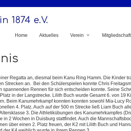
n 1874 e.V.
Home
Aktuelles
Verein
Mitgliedschaft
nis
ner Regatta an, diesmal beim Kanu Ring Hamm. Die Kinder tr
n Strecken an. Bei den Schülerspielen konnte Chris Freitagsmül
in spannenden Rennen für sich entscheiden konnte. Seine Sch
Platz in der Langstrecke. Lilith Buch wurde Gesamt 6. von 19 Ki
ndern. Beim Kanumehrkampf konnten konnten sowohl Mia-Lucy Ro
onellen 4. Platz. Auch auf der 500 m Strecke ließ Liam Buch a
r Altersklasse 3. Die Athletikübungen des Kanumehrkampfes (D
die in 2 Wochen in Duisburg stattfindet. Auch die Mannschaftsbo
n über einen 2. Platz freuen, der K2 mit Lilith Buch und Hann
d der K4 weiblich wurde in ihrem Rennen 3.