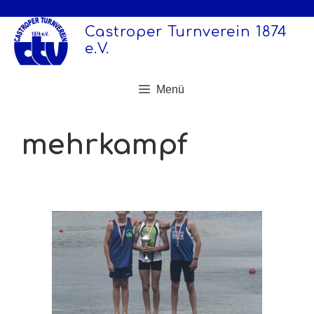
Zum
Inhalt
Castroper Turnverein 1874
springen
e.V.
Menü
mehrkampf